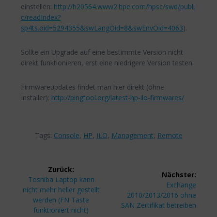
einstellen:
http://h20564.www2.hpe.com/hpsc/swd/publi
c/readIndex?
sp4ts.oid=5294355&swLangOid=8&swEnvOid=4063
).
Sollte ein Upgrade auf eine bestimmte Version nicht
direkt funktionieren, erst eine niedrigere Version testen.
Firmwareupdates findet man hier direkt (ohne
Installer):
http://pingtool.org/latest-hp-ilo-firmwares/
Tags:
Console
,
HP
,
ILO
,
Management
,
Remote
Beitragsnavigation
Zurück:
Nächster:
Vorheriger
Toshiba Laptop kann
Nächster
Exchange
Beitrag:
nicht mehr heller gestellt
Beitrag:
2010/2013/2016 ohne
werden (FN Taste
SAN Zertifikat betreiben
funktioniert nicht)