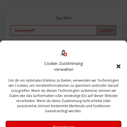
Suchen
Search
for:
Backup
AD
2013
365
2010
Anmeldung
ESXI
Bautagebuch
ESX
Exchange
HP
Haus
Fritzbox
firewall
Cookie-Zustimmung
Microsoft
kostenlos
Linux
Office
Migration
verwalten
Open Source
Office 365
OSX
Powershell
Outlook
Server
Um dir ein optimales Erlebnis zu bieten, verwenden wir Technologien
Sicherheit
Sanierung
Security
SBS
wie Cookies, um Geräteinformationen zu speichern und/oder darauf
Sophos
SSL
Ubuntu
SIEM
Sicherung
zuzugreifen. Wenn du diesen Technologien zustimmst, können wir
Update
UTM
Veeam
Daten wie das Surfverhalten oder eindeutige IDs auf dieser Website
VCSA
Upgrade
VCenter
verarbeiten. Wenn du deine Zustimmung nicht erteilst oder
Windows
VMWare
VPN
WAZUH
zurückziehst, können bestimmte Merkmale und Funktionen
Zertifikat
beeinträchtigt werden.