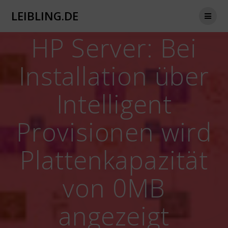
Zum
LEIBLING.DE
Inhalt
springen
HP Server: Bei
Installation über
Intelligent
Provisionen wird
Plattenkapazität
von 0MB
angezeigt