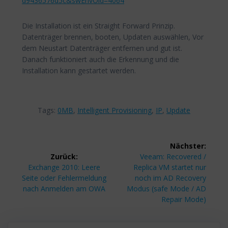
d9436576d5c&swEnvOid=4064
Die Installation ist ein Straight Forward Prinzip.
Datenträger brennen, booten, Updaten auswählen, Vor
dem Neustart Datenträger entfernen und gut ist.
Danach funktioniert auch die Erkennung und die
Installation kann gestartet werden.
Tags:
0MB
,
Intelligent Provisioning
,
IP
,
Update
Beitragsnavigation
Nächster:
Nächster
Zurück:
Veeam: Recovered /
Vorheriger
Beitrag:
Exchange 2010: Leere
Replica VM startet nur
Beitrag:
Seite oder Fehlermeldung
noch im AD Recovery
nach Anmelden am OWA
Modus (safe Mode / AD
Repair Mode)