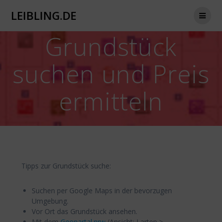
Zum
LEIBLING.DE
Inhalt
springen
Grundstück
suchen und Preis
ermitteln
Tipps zur Grundstück suche:
Suchen per Google Maps in der bevorzugen
Umgebung.
Vor Ort das Grundstück ansehen.
Mit dem
Geopartal.nrw
(Ansicht: Larten >