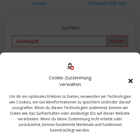
Beitrag:
Beitrag:
nutzen
Festplatte füllt sich.
Suchen
Search
for:
Backup
AD
2013
365
2010
Anmeldung
ESXI
Bautagebuch
ESX
Exchange
HP
Haus
Fritzbox
firewall
Cookie-Zustimmung
Microsoft
kostenlos
Linux
Office
Migration
verwalten
Open Source
Office 365
OSX
Powershell
Outlook
Server
Um dir ein optimales Erlebnis zu bieten, verwenden wir Technologien
Sicherheit
Sanierung
Security
SBS
wie Cookies, um Geräteinformationen zu speichern und/oder darauf
Sophos
SSL
Ubuntu
SIEM
Sicherung
zuzugreifen. Wenn du diesen Technologien zustimmst, können wir
Update
UTM
Veeam
Daten wie das Surfverhalten oder eindeutige IDs auf dieser Website
VCSA
Upgrade
VCenter
verarbeiten. Wenn du deine Zustimmung nicht erteilst oder
Windows
VMWare
VPN
WAZUH
zurückziehst, können bestimmte Merkmale und Funktionen
Zertifikat
beeinträchtigt werden.