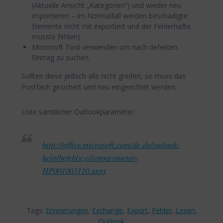
(Aktuelle Ansicht „Kategorien“) und wieder neu
importieren – im Normalfall werden beschädigte
Elemente nicht mit exportiert und der Fehlerhafte
müsste fehlen).
Microsoft Tool verwenden um nach defekten
Eintrag zu suchen.
Sollten diese jedoch alle nicht greifen, so muss das
Postfach gesichert und neu eingerichtet werden.
Liste sämtlicher Outlookparameter:
http://office.microsoft.com/de-de/outlook-
help/befehlszeilenparameter-
HP001003110.aspx
Tags:
Erinnerungen
,
Exchange
,
Export
,
Fehler
,
Lesen
,
Outlook