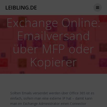
Zum
LEIBLING.DE
Inhalt
springen
Exchange Online:
Emailversand
über MFP oder
Kopierer
Sollten Emails versendet werden über Office 365 ist es
einfach, sofern man eine externe IP hat – damit kann
man im Exchange Administrator einen Connector