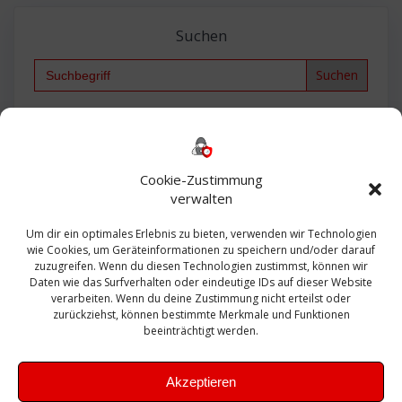
Suchen
Search
for:
Backup
AD
2013
365
2010
Anmeldung
ESXI
Bautagebuch
ESX
Exchange
HP
Haus
Fritzbox
firewall
Cookie-Zustimmung
Microsoft
kostenlos
Linux
Office
Migration
verwalten
Open Source
Office 365
OSX
Powershell
Outlook
Server
Um dir ein optimales Erlebnis zu bieten, verwenden wir Technologien
Sicherheit
Sanierung
Security
SBS
wie Cookies, um Geräteinformationen zu speichern und/oder darauf
Sophos
SSL
Ubuntu
SIEM
Sicherung
zuzugreifen. Wenn du diesen Technologien zustimmst, können wir
Update
UTM
Veeam
Daten wie das Surfverhalten oder eindeutige IDs auf dieser Website
VCSA
Upgrade
VCenter
verarbeiten. Wenn du deine Zustimmung nicht erteilst oder
Windows
VMWare
VPN
WAZUH
zurückziehst, können bestimmte Merkmale und Funktionen
Zertifikat
beeinträchtigt werden.
Akzeptieren