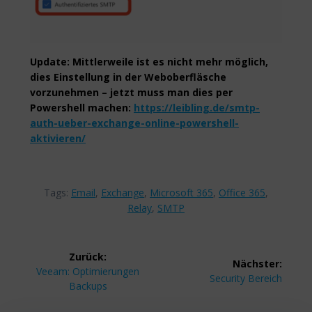
Update: Mittlerweile ist es nicht mehr möglich,
dies Einstellung in der Weboberfläsche
vorzunehmen – jetzt muss man dies per
Powershell machen:
https://leibling.de/smtp-
auth-ueber-exchange-online-powershell-
aktivieren/
Tags:
Email
,
Exchange
,
Microsoft 365
,
Office 365
,
Relay
,
SMTP
Beitragsnavigation
Zurück:
Nächster:
Vorheriger
Veeam: Optimierungen
Nächster
Security Bereich
Beitrag:
Backups
Beitrag: