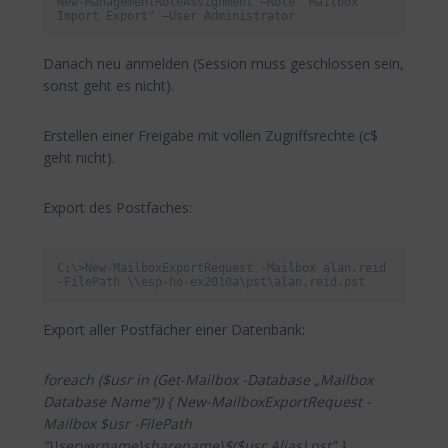
New-ManagementRoleAssignment –Role "Mailbox 
Import Export" –User Administrator
Danach neu anmelden (Session muss geschlossen sein,
sonst geht es nicht).
Erstellen einer Freigabe mit vollen Zugriffsrechte (c$
geht nicht).
Export des Postfaches:
C:\>New-MailboxExportRequest -Mailbox alan.reid 
-FilePath \\esp-ho-ex2010a\pst\alan.reid.pst
Export aller Postfächer einer Datenbank:
foreach ($usr in (Get-Mailbox -Database „Mailbox
Database Name“)) { New-MailboxExportRequest -
Mailbox $usr -FilePath
“\\servername\sharename\$($usr.Alias).pst” }