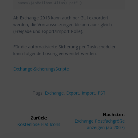
name>\$($Mailbox.Alias).pst" }
Ab Exchange 2013 kann auch per GUI exportiert
werden, die Vorraussetzungen bleiben aber gleich
(Freigabe und Export/Import Rolle).
Für die automatisierte Sicherung per Taskscheduler
kann folgende Lösung verwendet werden:
Exchange-SicherungsScripte
Tags:
Exchange
,
Export
,
Import
,
PST
Beitragsnavigation
Nächster:
Zurück:
Nächster
Exchange Postfachgröße
Vorheriger
Kostenlose Flat Icons
Beitrag:
anzeigen (ab 2007)
Beitrag: