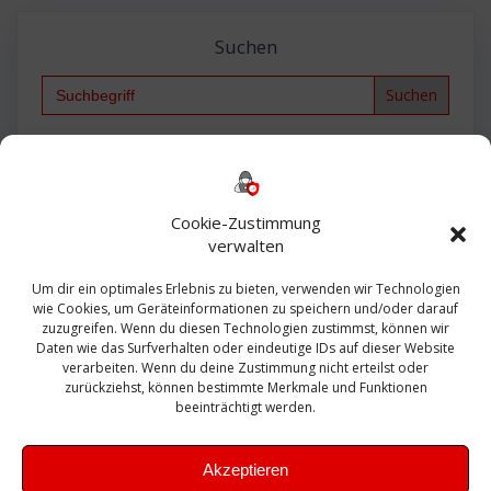
Suchen
Search
for:
Backup
AD
2013
365
2010
Anmeldung
ESXI
Bautagebuch
ESX
Exchange
HP
Haus
Fritzbox
firewall
Cookie-Zustimmung
Microsoft
kostenlos
Linux
Office
Migration
verwalten
Open Source
Office 365
OSX
Powershell
Outlook
Server
Um dir ein optimales Erlebnis zu bieten, verwenden wir Technologien
Sicherheit
Sanierung
Security
SBS
wie Cookies, um Geräteinformationen zu speichern und/oder darauf
Sophos
SSL
Ubuntu
SIEM
Sicherung
zuzugreifen. Wenn du diesen Technologien zustimmst, können wir
Update
UTM
Veeam
Daten wie das Surfverhalten oder eindeutige IDs auf dieser Website
VCSA
Upgrade
VCenter
verarbeiten. Wenn du deine Zustimmung nicht erteilst oder
Windows
VMWare
VPN
WAZUH
zurückziehst, können bestimmte Merkmale und Funktionen
Zertifikat
beeinträchtigt werden.
Akzeptieren