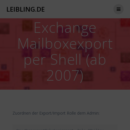
Zum
LEIBLING.DE
Inhalt
springen
Exchange
Mailboxexport
per Shell (ab
2007)
Zuordnen der Export/Import Rolle dem Admin: