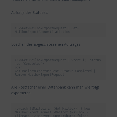
Abfrage des Statuses:
C:\>Get-MailboxExportRequest | Get-
MailboxExportRequestStatistics
Löschen des abgeschlossenen Auftrages:
C:\>Get-MailboxExportRequest | where {$_.status 
-eq "Completed"}

oder

Get-MailboxExportRequest -Status Completed | 
Remove-MailboxExportRequest
Alle Postfächer einer Datenbank kann man wie folgt
exportieren:
foreach ($Mailbox in (Get-Mailbox)) { New-
MailboxExportRequest -Mailbox $Mailbox -
FilePath "\\<server FQDN>\<shared folder 