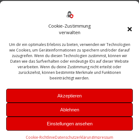
Backup
AD
2013
365
2010
Anmeldung
ESXI
Bautagebuch
ESX
Exchange
HP
Haus
Fritzbox
firewall
Cookie-Zustimmung
Microsoft
kostenlos
Linux
Office
Migration
verwalten
Open Source
Office 365
OSX
Powershell
Outlook
Server
Um dir ein optimales Erlebnis zu bieten, verwenden wir Technologien
Sicherheit
Sanierung
Security
SBS
wie Cookies, um Geräteinformationen zu speichern und/oder darauf
Sophos
SSL
Ubuntu
SIEM
Sicherung
zuzugreifen. Wenn du diesen Technologien zustimmst, können wir
Update
UTM
Veeam
Daten wie das Surfverhalten oder eindeutige IDs auf dieser Website
VCSA
Upgrade
VCenter
verarbeiten. Wenn du deine Zustimmung nicht erteilst oder
Windows
VMWare
VPN
WAZUH
zurückziehst, können bestimmte Merkmale und Funktionen
Zertifikat
beeinträchtigt werden.
Akzeptieren
Ablehnen
© 2026 Leibling.de. Erstellt mit WordPress und dem
Highlight
Einstellungen ansehen
Theme
Cookie-Richtlinie
Datenschutzerklärung
Impressum