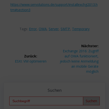
https://www.servolutions.de/support/installexchg2013.h
tm#section3
Tags:
Error
,
OWA
,
Server
,
SMTP
,
Temporary
Beitragsnavigation
Nächster:
Nächster
Exchange 2016: Zugriff
Beitrag:
Zurück:
auf OWA funktioniert,
Vorheriger
ESXI: VM optimieren
jedoch keine Anmeldung
Beitrag:
an mobile Geräte
möglich
Suchen
Search
for: