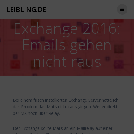
Zum
LEIBLING.DE
Inhalt
springen
Exchange 2016:
Emails gehen
nicht raus
Bei einem frisch installierten Exchange Server hatte ich
das Problem das Mails nicht raus gingen. Weder direkt
per MX noch über Relay.
Der Exchange sollte Mails an ein Mailrelay auf einer