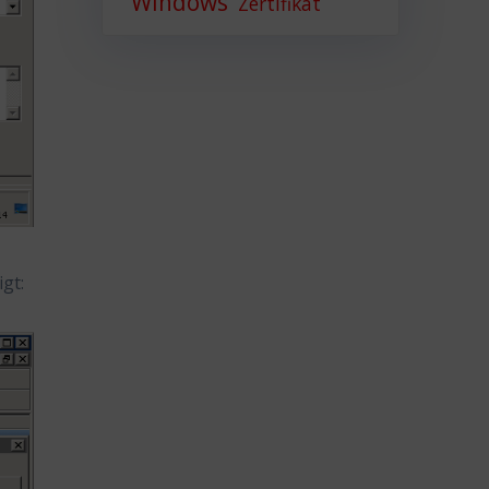
Windows
Zertifikat
gt: