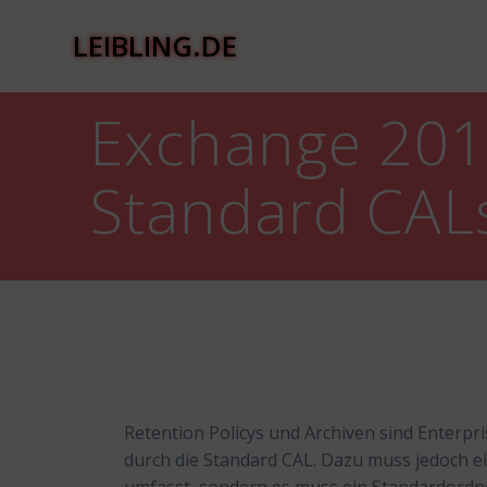
Zum
Inhalt
LEIBLING.DE
springen
Exchange 201
Standard CAL
Retention Policys und Archiven sind Enterpr
durch die Standard CAL. Dazu muss jedoch ein