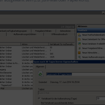
 ausgewählt sein (z.B. Juni-Mail oder Papierkorb):