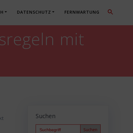
CH
DATENSCHUTZ
FERNWARTUNG
regeln mit
Suchen
kt
Search
for: