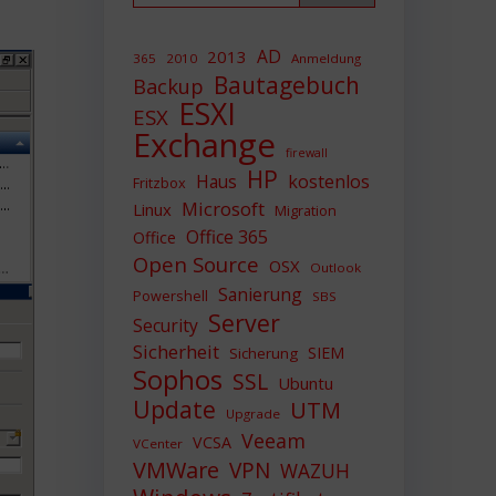
AD
2013
365
2010
Anmeldung
Bautagebuch
Backup
ESXI
ESX
Exchange
firewall
HP
Haus
kostenlos
Fritzbox
Microsoft
Linux
Migration
Office 365
Office
Open Source
OSX
Outlook
Sanierung
Powershell
SBS
Server
Security
Sicherheit
SIEM
Sicherung
Sophos
SSL
Ubuntu
Update
UTM
Upgrade
Veeam
VCSA
VCenter
VMWare
VPN
WAZUH