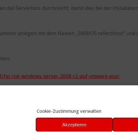
n das Serverbios durchreicht, damit dies bei der Installatio
rameter anlegen mit dem Namen „SMBIOS.reflectHost“ und 
mlos.
11/hp-rok-windows-server-2008-r2-auf-vmware-esxi-
Cookie-Zustimmung verwalten
Akzeptieren