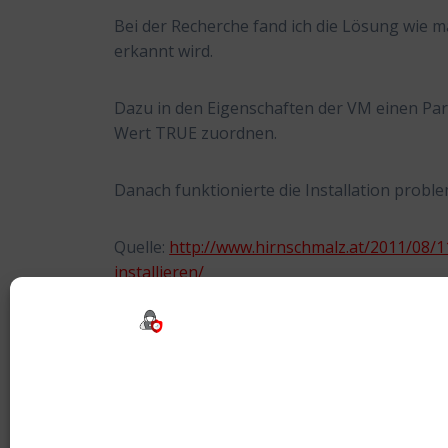
Bei der Recherche fand ich die Lösung wie ma
erkannt wird.
Dazu in den Eigenschaften der VM einen Pa
Wert TRUE zuordnen.
Danach funktionierte die Installation proble
Quelle:
http://www.hirnschmalz.at/2011/08/
installieren/
Tags:
Branded
,
HP
,
Installation
,
ROK
Beitragsnavigation