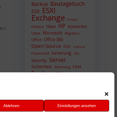
Bautagebuch
Backup
n
ESXI
ESX
Exchange
firewall
HP
Haus
kostenlos
Fritzbox
den
Microsoft
Linux
Migration
Office 365
Office
Open Source
OSX
Outlook
Sanierung
Powershell
SBS
Server
Security
Sicherheit
SIEM
Sicherung
Sophos
SSL
Ubuntu
Update
UTM
Upgrade
Veeam
VCSA
VCenter
VMWare
VPN
WAZUH
Windows
Zertifikat
Ablehnen
Einstellungen ansehen