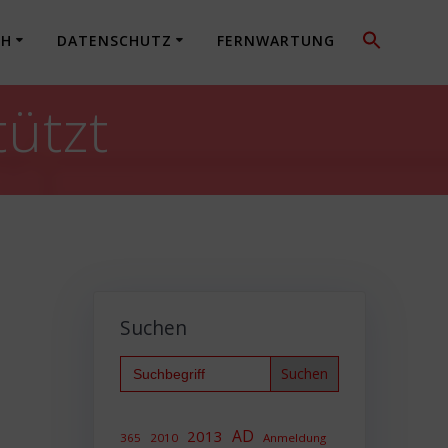
CH
DATENSCHUTZ
FERNWARTUNG
tützt
Suchen
n
Search
for:
AD
2013
365
2010
Anmeldung