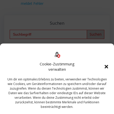
Beitrag:
meldet Fehler
Suchen
Search
for:
Backup
AD
2013
365
2010
Anmeldung
ESXI
Bautagebuch
ESX
Exchange
HP
Haus
Fritzbox
firewall
Cookie-Zustimmung
Microsoft
kostenlos
Linux
Office
Migration
verwalten
Open Source
Office 365
OSX
Powershell
Outlook
Server
Um dir ein optimales Erlebnis zu bieten, verwenden wir Technologien
Sicherheit
Sanierung
Security
SBS
wie Cookies, um Geräteinformationen zu speichern und/oder darauf
Sophos
SSL
Ubuntu
SIEM
Sicherung
zuzugreifen. Wenn du diesen Technologien zustimmst, können wir
Update
UTM
Veeam
Daten wie das Surfverhalten oder eindeutige IDs auf dieser Website
VCSA
Upgrade
VCenter
verarbeiten. Wenn du deine Zustimmung nicht erteilst oder
Windows
VMWare
VPN
WAZUH
zurückziehst, können bestimmte Merkmale und Funktionen
Zertifikat
beeinträchtigt werden.