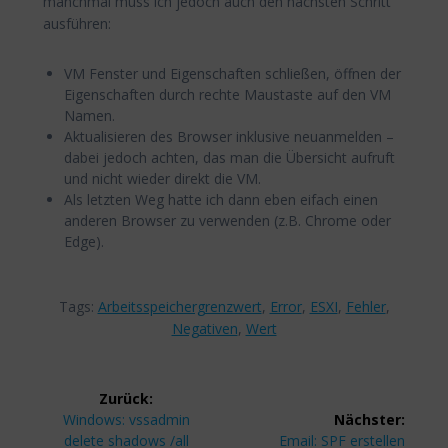
manchmal muss ich jedoch auch den nächsten Schritt
ausführen:
VM Fenster und Eigenschaften schließen, öffnen der
Eigenschaften durch rechte Maustaste auf den VM
Namen.
Aktualisieren des Browser inklusive neuanmelden –
dabei jedoch achten, das man die Übersicht aufruft
und nicht wieder direkt die VM.
Als letzten Weg hatte ich dann eben eifach einen
anderen Browser zu verwenden (z.B. Chrome oder
Edge).
Tags:
Arbeitsspeichergrenzwert
,
Error
,
ESXI
,
Fehler
,
Negativen
,
Wert
Beitragsnavigation
Zurück:
Vorheriger
Windows: vssadmin
Nächster:
Beitrag:
Nächster
delete shadows /all
Email: SPF erstellen