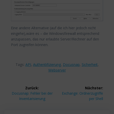
Eine andere Alternative (auf die ich hier jedoch nicht
eingehe),wäre es – die Windowsfirewall entsprechend
anzupassen, das nur erlaubte Server/Rechner auf den
Port zugreifen können.
Tags:
API
,
Authentifizierung
,
Docusnap
,
Sicherheit
,
Webserver
Beitragsnavigation
Zurück:
Nächster:
Vorheriger
Nächster
Docusnap: Fehler bei der
Exchange: Ordnerzugriffe
Beitrag:
Beitrag:
Inventarisierung
per Shell