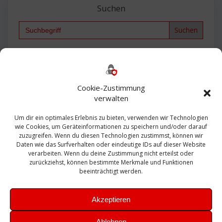
Suchen
Search
for:
Backup
AD
2013
365
2010
Anmeldung
ESXI
Bautagebuch
ESX
Exchange
HP
Haus
Fritzbox
firewall
Cookie-Zustimmung
Microsoft
kostenlos
Linux
Office
Migration
verwalten
Open Source
Office 365
OSX
Powershell
Outlook
Server
Um dir ein optimales Erlebnis zu bieten, verwenden wir Technologien
Sicherheit
Sanierung
Security
SBS
wie Cookies, um Geräteinformationen zu speichern und/oder darauf
Sophos
SSL
Ubuntu
SIEM
Sicherung
zuzugreifen. Wenn du diesen Technologien zustimmst, können wir
Update
UTM
Veeam
Daten wie das Surfverhalten oder eindeutige IDs auf dieser Website
VCSA
Upgrade
VCenter
verarbeiten. Wenn du deine Zustimmung nicht erteilst oder
Windows
VMWare
VPN
WAZUH
zurückziehst, können bestimmte Merkmale und Funktionen
Zertifikat
beeinträchtigt werden.
Akzeptieren
Ablehnen