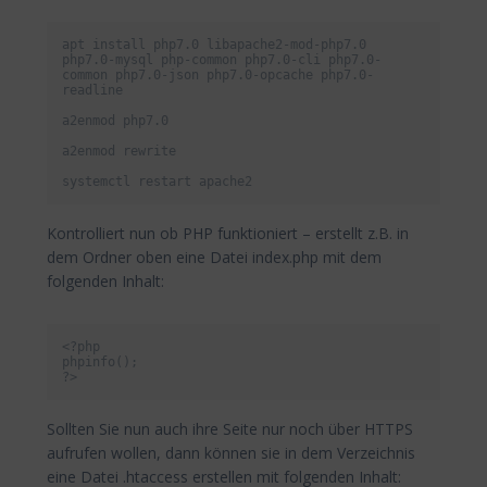
apt install php7.0 libapache2-mod-php7.0 
php7.0-mysql php-common php7.0-cli php7.0-
common php7.0-json php7.0-opcache php7.0-
readline

a2enmod php7.0

a2enmod rewrite

systemctl restart apache2
Kontrolliert nun ob PHP funktioniert – erstellt z.B. in
dem Ordner oben eine Datei index.php mit dem
folgenden Inhalt:
<?php

phpinfo();

?>
Sollten Sie nun auch ihre Seite nur noch über HTTPS
aufrufen wollen, dann können sie in dem Verzeichnis
eine Datei .htaccess erstellen mit folgenden Inhalt: