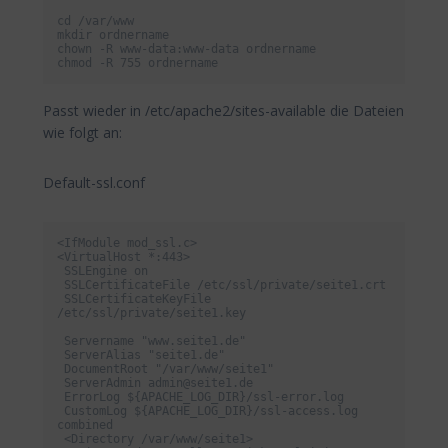
cd /var/www

mkdir ordnername

chown -R www-data:www-data ordnername

chmod -R 755 ordnername
Passt wieder in /etc/apache2/sites-available die Dateien
wie folgt an:
Default-ssl.conf
<IfModule mod_ssl.c>

<VirtualHost *:443>

 SSLEngine on

 SSLCertificateFile /etc/ssl/private/seite1.crt

 SSLCertificateKeyFile 
/etc/ssl/private/seite1.key

 Servername "www.seite1.de"

 ServerAlias "seite1.de"

 DocumentRoot "/var/www/seite1"

 ServerAdmin admin@seite1.de

 ErrorLog ${APACHE_LOG_DIR}/ssl-error.log

 CustomLog ${APACHE_LOG_DIR}/ssl-access.log 
combined

 <Directory /var/www/seite1>
