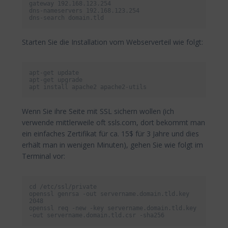
gateway 192.168.123.254

dns-nameservers 192.168.123.254

dns-search domain.tld
Starten Sie die Installation vom Webserverteil wie folgt:
apt-get update

apt-get upgrade

apt install apache2 apache2-utils
Wenn Sie ihre Seite mit SSL sichern wollen (ich
verwende mittlerweile oft ssls.com, dort bekommt man
ein einfaches Zertifikat für ca. 15$ für 3 Jahre und dies
erhält man in wenigen Minuten), gehen Sie wie folgt im
Terminal vor:
cd /etc/ssl/private

openssl genrsa -out servername.domain.tld.key 
2048

openssl req -new -key servername.domain.tld.key 
-out servername.domain.tld.csr -sha256