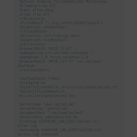
 Options Indexes FollowSymLinks MultiViews

 AllowOverride All

 Order allow,deny

 allow from all

 </Directory>

 <FilesMatch "\.(cgi|shtml|phtml|php)$">

 SSLOptions +StdEnvVars

 </FilesMatch>

 <Directory /usr/lib/cgi-bin>

 SSLOptions +StdEnvVars

 </Directory>

 BrowserMatch "MSIE [2-6]" \

 nokeepalive ssl-unclean-shutdown \

 downgrade-1.0 force-response-1.0

 BrowserMatch "MSIE [17-9]" ssl-unclean-
shutdown

 </VirtualHost>

 <VirtualHost *:443>

 SSLEngine on

 SSLCertificateFile /etc/ssl/private/seite2.crt

 SSLCertificateKeyFile 
/etc/ssl/private/seite2.key

 Servername "www.seite2.de"

 ServerAlias "seite2.de"

 DocumentRoot "/var/www/seite2"

 ServerAdmin admin@seite2.de

 ErrorLog ${APACHE_LOG_DIR}/seite2-ssl-
error.log

 CustomLog ${APACHE_LOG_DIR}/seite2-ssl-
access.log combined
