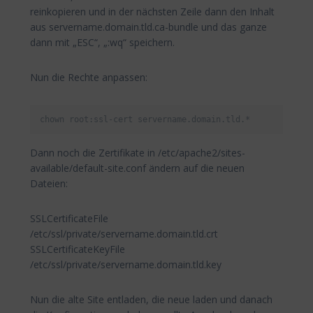
reinkopieren und in der nächsten Zeile dann den Inhalt
aus servername.domain.tld.ca-bundle und das ganze
dann mit „ESC“, „:wq“ speichern.
Nun die Rechte anpassen:
chown root:ssl-cert servername.domain.tld.*
Dann noch die Zertifikate in /etc/apache2/sites-
available/default-site.conf ändern auf die neuen
Dateien:
SSLCertificateFile
/etc/ssl/private/servername.domain.tld.crt
SSLCertificateKeyFile
/etc/ssl/private/servername.domain.tld.key
Nun die alte Site entladen, die neue laden und danach