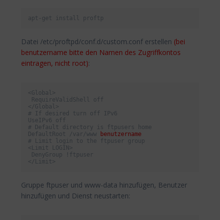
apt-get install proftp
Datei /etc/proftpd/conf.d/custom.conf erstellen
(bei
benutzername bitte den Namen des Zugriffkontos
eintragen, nicht root)
:
<Global>

 RequireValidShell off

</Global>

# If desired turn off IPv6

UseIPv6 off

# Default directory is ftpusers home

DefaultRoot /var/www 
benutzername
# Limit login to the ftpuser group

<Limit LOGIN>

 DenyGroup !ftpuser

</Limit>
Gruppe ftpuser und www-data hinzufügen, Benutzer
hinzufügen und Dienst neustarten: