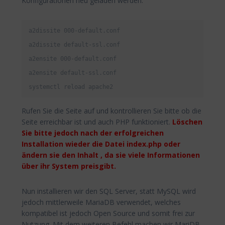
Konfigurationen neu geladen werden:
a2dissite 000-default.conf

a2dissite default-ssl.conf

a2ensite 000-default.conf

a2ensite default-ssl.conf

systemctl reload apache2
Rufen Sie die Seite auf und kontrollieren Sie bitte ob die
Seite erreichbar ist und auch PHP funktioniert.
Löschen
Sie bitte jedoch nach der erfolgreichen
Installation wieder die Datei index.php oder
ändern sie den Inhalt , da sie viele Informationen
über ihr System preisgibt.
Nun installieren wir den SQL Server, statt MySQL wird
jedoch mittlerweile MariaDB verwendet, welches
kompatibel ist jedoch Open Source und somit frei zur
Nutzung. Mit dem weiteren Befehl machen wir MariDB