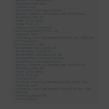
 Options FollowSymLinks

 AllowOverride None

 </Directory>

 <Directory /var/www/seite1>

 Options Indexes FollowSymLinks MultiViews

 AllowOverride All

 Order allow,deny

 allow from all

 </Directory> ErrorLog 
/var/log/apache2/error.log

 LogLevel warn

 CustomLog /var/log/apache2/access.log combined

</VirtualHost>

<VirtualHost *:80>

 ServerName www.seite2.de

 ServerAlias seite2.de

 ServerAdmin admin@seite2.de

 DocumentRoot /var/www/seite2/

 <Directory /var/www/seite2>

 Options Indexes FollowSymLinks MultiViews

 AllowOverride All

 Order allow,deny

 allow from all

 </Directory>

 ErrorLog /var/log/apache2/seite2-error.log

 LogLevel warn

 CustomLog /var/log/apache2/seite2-access.log 
combined

 ServerSignature On

</VirtualHost>