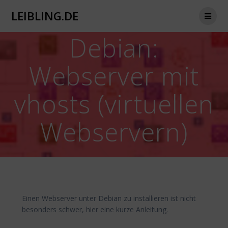
Zum
LEIBLING.DE
Inhalt
springen
Debian:
Webserver mit
vhosts (virtuellen
Webservern)
Einen Webserver unter Debian zu installieren ist nicht
besonders schwer, hier eine kurze Anleitung.