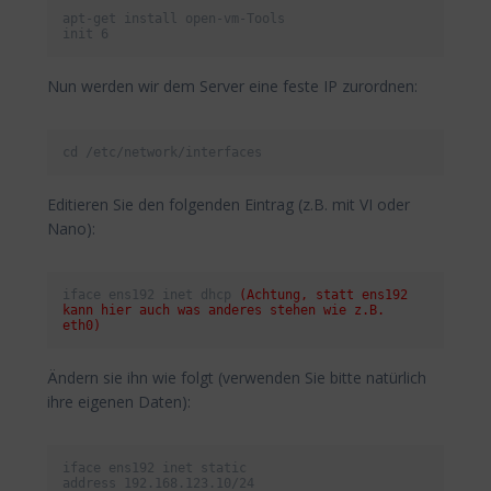
apt-get install open-vm-Tools

init 6
Nun werden wir dem Server eine feste IP zurordnen:
cd /etc/network/interfaces
Editieren Sie den folgenden Eintrag (z.B. mit VI oder
Nano):
iface ens192 inet dhcp 
(Achtung, statt ens192 
kann hier auch was anderes stehen wie z.B. 
eth0)
Ändern sie ihn wie folgt (verwenden Sie bitte natürlich
ihre eigenen Daten):
iface ens192 inet static

address 192.168.123.10/24
