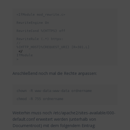
<IfModule mod_rewrite.c>
RewriteEngine On
RewriteCond %{HTTPS} off
RewriteRule (.*) https:
//
%{HTTP_HOST}%{REQUEST_URI} [R=301,L]
</
IfModule
>
Anschließend noch mal die Rechte anpassen:
chown -R www-data:www-data ordnername

chmod -R 755 ordnername
Weiterhin muss noch /etc/apache2/sites-available/000-
default.conf erweitert werden (unterhalb von
Documentroot) mit dem folgendem Eintrag: