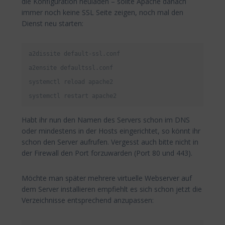
die Konfiguration neuladen – sollte Apache danach
immer noch keine SSL Seite zeigen, noch mal den
Dienst neu starten:
a2dissite default-ssl.conf

a2ensite defaultssl.conf

systemctl reload apache2

systemctl restart apache2
Habt ihr nun den Namen des Servers schon im DNS
oder mindestens in der Hosts eingerichtet, so könnt ihr
schon den Server aufrufen. Vergesst auch bitte nicht in
der Firewall den Port forzuwarden (Port 80 und 443).
Möchte man später mehrere virtuelle Webserver auf
dem Server installieren empfiehlt es sich schon jetzt die
Verzeichnisse entsprechend anzupassen: