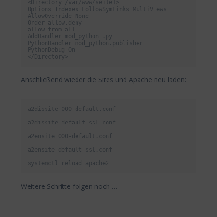
<Directory /var/www/seite1>

Options Indexes FollowSymLinks MultiViews

AllowOverride None

Order allow,deny

allow from all

AddHandler mod_python .py

PythonHandler mod_python.publisher

PythonDebug On

</Directory>
Anschließend wieder die Sites und Apache neu laden:
a2dissite 000-default.conf

a2dissite default-ssl.conf

a2ensite 000-default.conf

a2ensite default-ssl.conf

systemctl reload apache2
Weitere Schritte folgen noch …