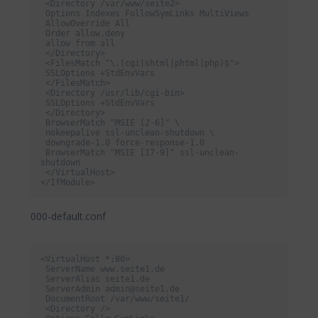
 <Directory /var/www/seite2>

 Options Indexes FollowSymLinks MultiViews

 AllowOverride All

 Order allow,deny

 allow from all

 </Directory>

 <FilesMatch "\.(cgi|shtml|phtml|php)$">

 SSLOptions +StdEnvVars

 </FilesMatch>

 <Directory /usr/lib/cgi-bin>

 SSLOptions +StdEnvVars

 </Directory>

 BrowserMatch "MSIE [2-6]" \

 nokeepalive ssl-unclean-shutdown \

 downgrade-1.0 force-response-1.0

 BrowserMatch "MSIE [17-9]" ssl-unclean-
shutdown

 </VirtualHost>

</IfModule>
000-default.conf
<VirtualHost *:80>

 ServerName www.seite1.de

 ServerAlias seite1.de

 ServerAdmin admin@seite1.de

 DocumentRoot /var/www/seite1/

 <Directory />
