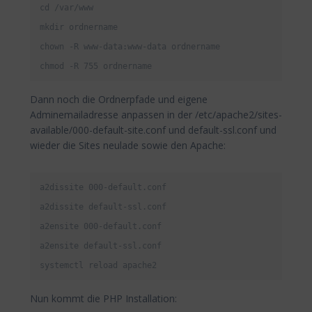
cd /var/www

mkdir ordnername

chown -R www-data:www-data ordnername

chmod -R 755 ordnername
Dann noch die Ordnerpfade und eigene
Adminemailadresse anpassen in der /etc/apache2/sites-
available/000-default-site.conf und default-ssl.conf und
wieder die Sites neulade sowie den Apache:
a2dissite 000-default.conf

a2dissite default-ssl.conf

a2ensite 000-default.conf

a2ensite default-ssl.conf

systemctl reload apache2
Nun kommt die PHP Installation: