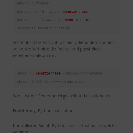
addgroup ftpuser

usermod -a -G ftpuser 
benutzername
usermod -a -G www-data 
benutzername
systemctl restart proftpd
Solltet ihr Dateien nicht löschen oder ändern können,
so kontrolliert bitte die Rechte und passt diese
gegebenenfalls an mit:
chown -R 
benutzername
 /var/www/ordnername

chmod -R 755 /etc/www/ordnername
Somit ist der Server bereitgestellt und einsatzbereit.
Erweiterung: Python installation
Kontrollieren Sie ob Python installiert ist und in welcher
Version: