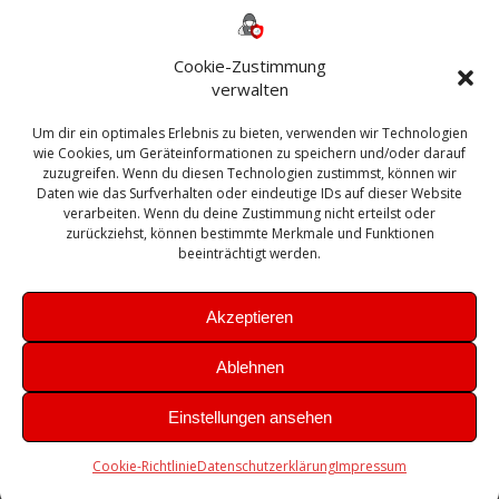
AD
2013
365
2010
Anmeldung
ESXI
Bautagebuch
ESX
Exchange
HP
Haus
Fritzbox
firewall
Cookie-Zustimmung
Microsoft
kostenlos
Linux
Office
Migration
verwalten
Open Source
Office 365
OSX
Powershell
Outlook
Server
Um dir ein optimales Erlebnis zu bieten, verwenden wir Technologien
Sicherheit
Sanierung
Security
SBS
wie Cookies, um Geräteinformationen zu speichern und/oder darauf
Sophos
SSL
Ubuntu
SIEM
Sicherung
zuzugreifen. Wenn du diesen Technologien zustimmst, können wir
Update
UTM
Veeam
Daten wie das Surfverhalten oder eindeutige IDs auf dieser Website
VCSA
Upgrade
VCenter
verarbeiten. Wenn du deine Zustimmung nicht erteilst oder
Windows
VMWare
VPN
WAZUH
zurückziehst, können bestimmte Merkmale und Funktionen
Zertifikat
beeinträchtigt werden.
Akzeptieren
Ablehnen
© 2026 Leibling.de. Erstellt mit WordPress und dem
Highlight
Einstellungen ansehen
Theme
Cookie-Richtlinie
Datenschutzerklärung
Impressum