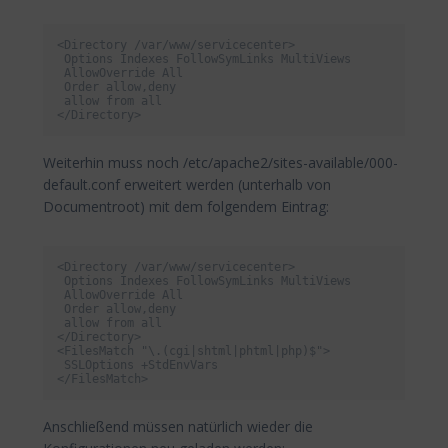
<Directory /var/www/servicecenter>

 Options Indexes FollowSymLinks MultiViews

 AllowOverride All

 Order allow,deny

 allow from all

</Directory>
Weiterhin muss noch /etc/apache2/sites-available/000-
default.conf erweitert werden (unterhalb von
Documentroot) mit dem folgendem Eintrag:
<Directory /var/www/servicecenter>

 Options Indexes FollowSymLinks MultiViews

 AllowOverride All

 Order allow,deny

 allow from all

</Directory>

<FilesMatch "\.(cgi|shtml|phtml|php)$">

 SSLOptions +StdEnvVars

</FilesMatch>
Anschließend müssen natürlich wieder die