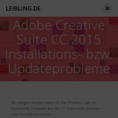
Zum
LEIBLING.DE
Inhalt
springen
Adobe Creative
Suite CC 2015
Installations- bzw.
Updateprobleme
Bei einigen Kunden hatte ich das Problem, das ich
bestimmte Produkte aus der CC Suite nicht updaten
oder installieren konnte.